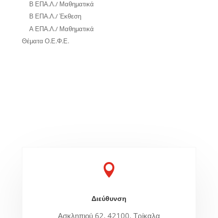
Β ΕΠΑ.Λ./ Μαθηματικά
Β ΕΠΑ.Λ./ Έκθεση
Α ΕΠΑ.Λ./ Μαθηματικά
Θέματα Ο.Ε.Φ.Ε.

Διεύθυνση
Ασκληπιού 62, 42100, Τρίκαλα