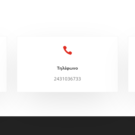

Τηλέφωνο
2431036733