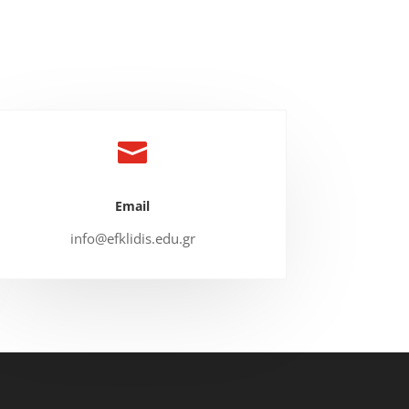

Email
info@efklidis.edu.gr