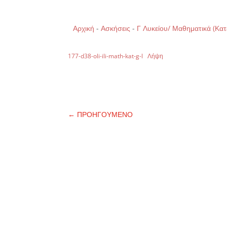
Αρχική
-
Ασκήσεις
-
Γ Λυκείου/ Μαθηματικά (Κα
177-d38-oli-ili-math-kat-g-l
Λήψη
←
ΠΡΟΗΓΟΥΜΕΝΟ