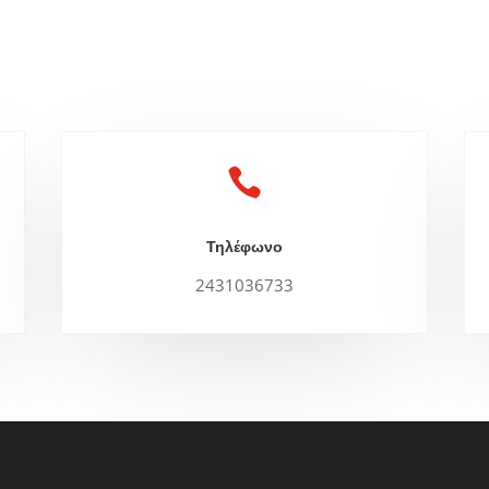

Τηλέφωνο
2431036733