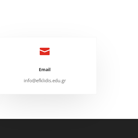

Email
info@efklidis.edu.gr