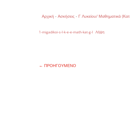
Αρχική
-
Ασκήσεις
-
Γ Λυκείου/ Μαθηματικά (Κα
1-migadikoi-s-l-k-e-e-math-kat-g-l
Λήψη
←
ΠΡΟΗΓΟΥΜΕΝΟ