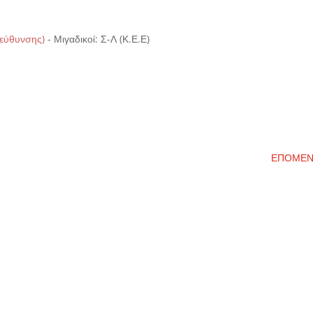
τεύθυνσης)
-
Μιγαδικοί: Σ-Λ (Κ.Ε.Ε)
ΕΠΟΜΕ