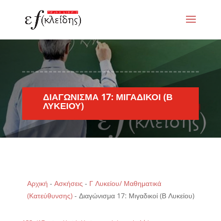
ΔΙΑΓΏΝΙΣΜΑ 17: ΜΙΓΑΔΙΚΟΊ (Β
ΛΥΚΕΊΟΥ)
Αρχική
-
Ασκήσεις
-
Γ Λυκείου/ Μαθηματικά
(Κατεύθυνσης)
-
Διαγώνισμα 17: Μιγαδικοί (Β Λυκείου)