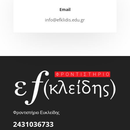
Email
info@efklidis.edu.gr
Φροντιστήριο Ευκλείδης
2431036733