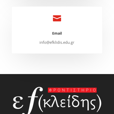

Email
info@efklidis.edu.gr