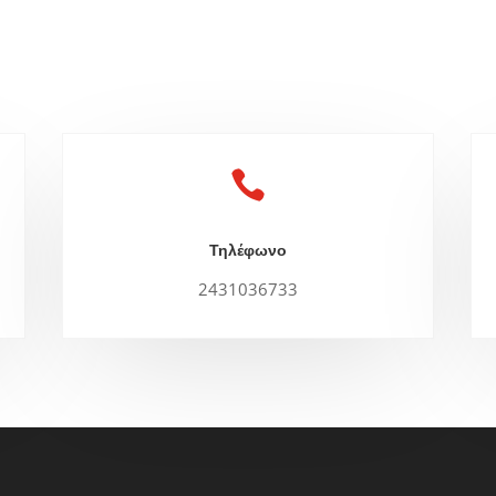

Τηλέφωνο
2431036733