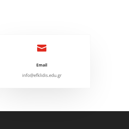

Email
info@efklidis.edu.gr