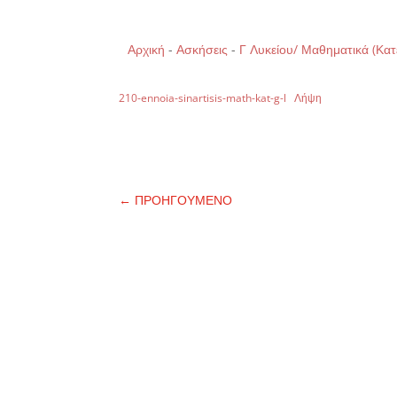
Αρχική
-
Ασκήσεις
-
Γ Λυκείου/ Μαθηματικά (Κα
210-ennoia-sinartisis-math-kat-g-l
Λήψη
←
ΠΡΟΗΓΟΥΜΕΝΟ