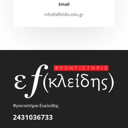
Email
info@efklidis.edu.gr
Φροντιστήριο Ευκλείδης
2431036733