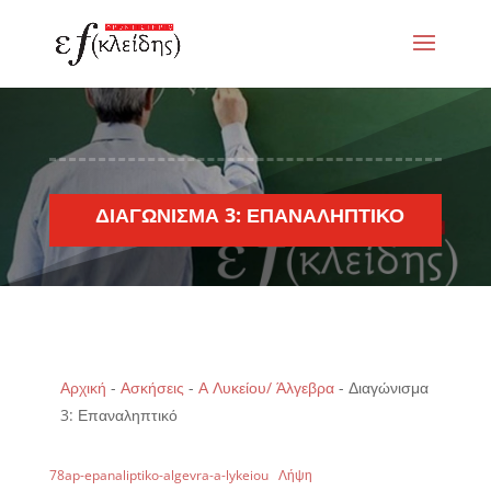
ΔΙΑΓΏΝΙΣΜΑ 3: ΕΠΑΝΑΛΗΠΤΙΚΌ
Αρχική
-
Ασκήσεις
-
Α Λυκείου/ Άλγεβρα
-
Διαγώνισμα
3: Επαναληπτικό
78ap-epanaliptiko-algevra-a-lykeiou
Λήψη