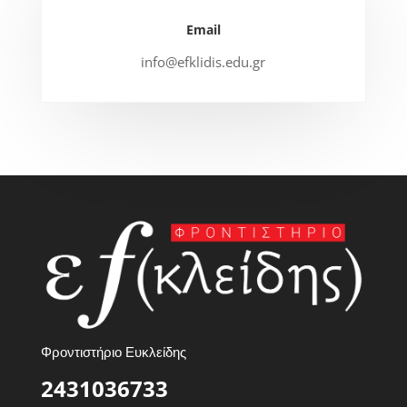
Email
info@efklidis.edu.gr
Φροντιστήριο Ευκλείδης
2431036733