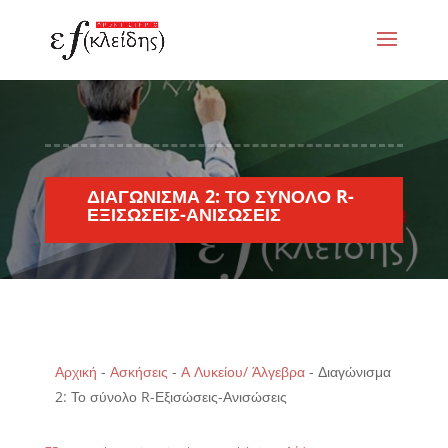
ΔΙΑΓΏΝΙΣΜΑ 2: ΤΟ ΣΎΝΟΛΟ R-
ΕΞΙΣΏΣΕΙΣ-ΑΝΙΣΏΣΕΙΣ
Αρχική
-
Ασκήσεις
-
Α Λυκείου/ Άλγεβρα
-
Διαγώνισμα
2: Το σύνολο R-Εξισώσεις-Ανισώσεις