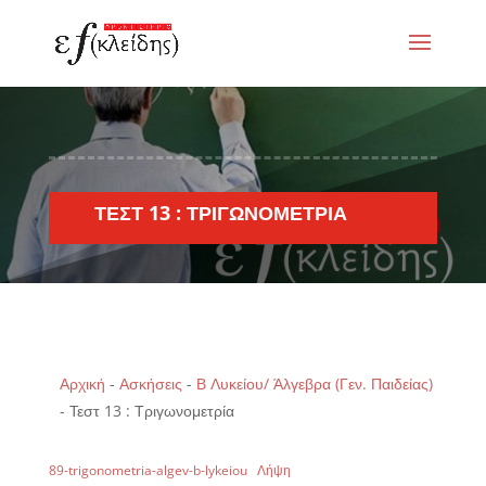
ΤΕΣΤ 13 : ΤΡΙΓΩΝΟΜΕΤΡΊΑ
Αρχική
-
Ασκήσεις
-
Β Λυκείου/ Άλγεβρα (Γεν. Παιδείας)
-
Τεστ 13 : Τριγωνομετρία
89-trigonometria-algev-b-lykeiou
Λήψη