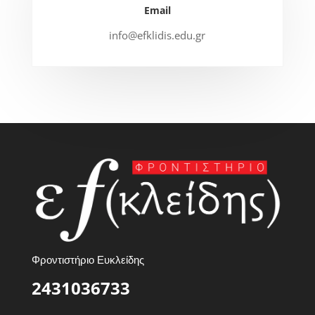
Email
info@efklidis.edu.gr
Φροντιστήριο Ευκλείδης
2431036733