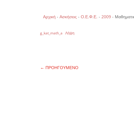
Αρχική
-
Ασκήσεις
-
Ο.Ε.Φ.Ε.
-
2009
-
Μαθηματικ
g_kat_math_a
Λήψη
←
ΠΡΟΗΓΟΥΜΕΝΟ