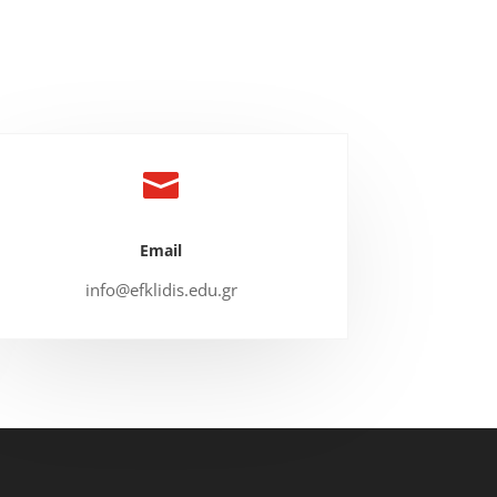

Email
info@efklidis.edu.gr