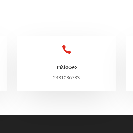

Τηλέφωνο
2431036733