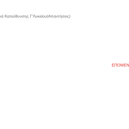
ά Κατεύθυνσης Γ’Λυκείου(Απαντήσεις)
ΕΠΟΜΕ