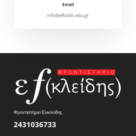
Email
info@efklidis.edu.gr
Φροντιστήριο Ευκλείδης
2431036733