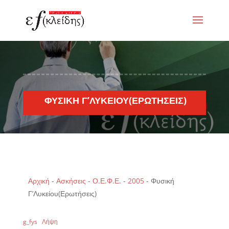
ΦΥΣΙΚΉ Γ’ΛΥΚΕΊΟΥ(ΕΡΩΤΉΣΕΙΣ)
Αρχική
-
Ασκήσεις
-
Ο.Ε.Φ.Ε.
-
2005
-
Φυσική
Γ’Λυκείου(Ερωτήσεις)
g_fys
Λήψη