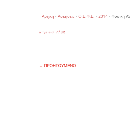
Αρχική
-
Ασκήσεις
-
Ο.Ε.Φ.Ε.
-
2014
-
Φυσική Α’
a_fys_a-8
Λήψη
←
ΠΡΟΗΓΟΥΜΕΝΟ