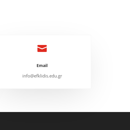

Email
info@efklidis.edu.gr