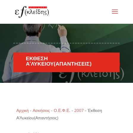
ΈΚΘΕΣΗ
Α’ΛΥΚΕΊΟΥ(ΑΠΑΝΤΉΣΕΙΣ)
Αρχική
-
Ασκήσεις
-
Ο.Ε.Φ.Ε.
-
2007
-
Έκθεση
Α’Λυκείου(Απαντήσεις)