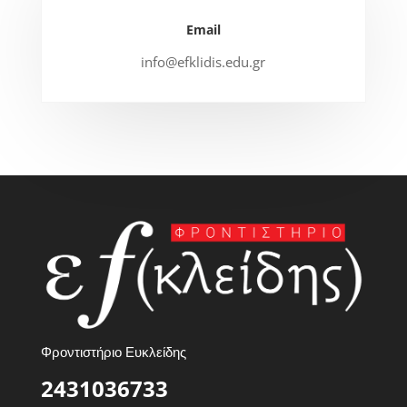
Email
info@efklidis.edu.gr
Φροντιστήριο Ευκλείδης
2431036733