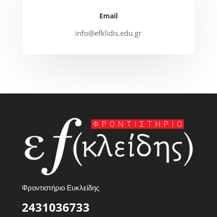
Email
info@efklidis.edu.gr
Φροντιστήριο Ευκλείδης
2431036733