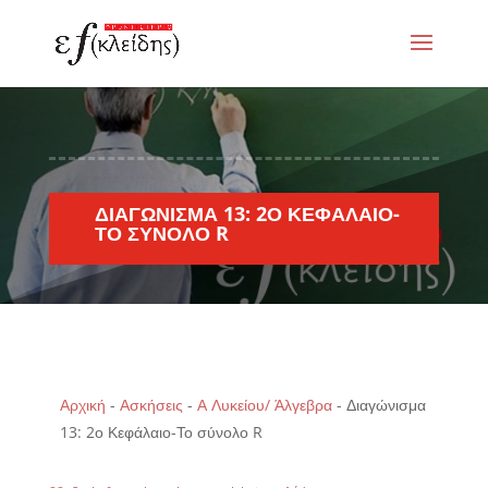
ΔΙΑΓΏΝΙΣΜΑ 13: 2Ο ΚΕΦΆΛΑΙΟ-
ΤΟ ΣΎΝΟΛΟ R
Αρχική
-
Ασκήσεις
-
Α Λυκείου/ Άλγεβρα
-
Διαγώνισμα
13: 2ο Κεφάλαιο-Το σύνολο R