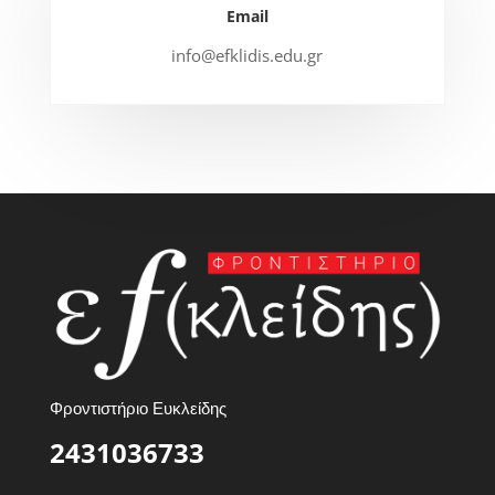
Email
info@efklidis.edu.gr
Φροντιστήριο Ευκλείδης
2431036733