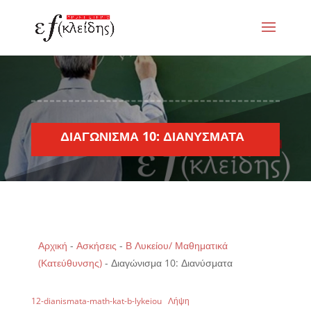
ΔΙΑΓΏΝΙΣΜΑ 10: ΔΙΑΝΎΣΜΑΤΑ
Αρχική
-
Ασκήσεις
-
Β Λυκείου/ Μαθηματικά
(Κατεύθυνσης)
-
Διαγώνισμα 10: Διανύσματα
12-dianismata-math-kat-b-lykeiou
Λήψη