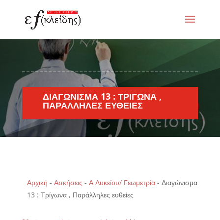
ΔΙΑΓΏΝΙΣΜΑ 13 : ΤΡΊΓΩΝΑ ,
ΠΑΡΆΛΛΗΛΕΣ ΕΥΘΕΊΕΣ
Αρχική
-
Ασκήσεις
-
Α Λυκείου/ Γεωμετρία
-
Διαγώνισμα
13 : Τρίγωνα , Παράλληλες ευθείες