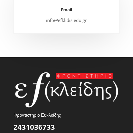
Email
info@efklidis.edu.gr
Φροντιστήριο Ευκλείδης
2431036733