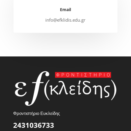
Email
info@efklidis.edu.gr
Φροντιστήριο Ευκλείδης
2431036733