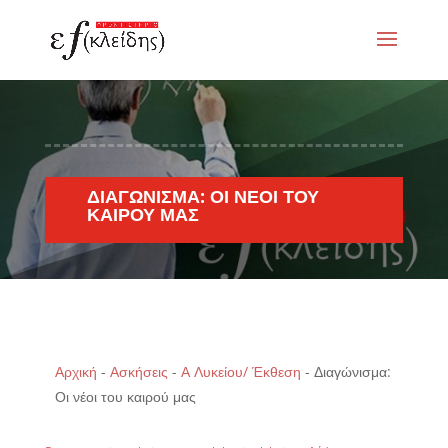
ΔΙΑΓΏΝΙΣΜΑ: ΟΙ ΝΈΟΙ ΤΟΥ
ΚΑΙΡΟΎ ΜΑΣ
Αρχική
-
Ασκήσεις
-
Α Λυκείου/ Έκθεση
-
Διαγώνισμα:
Οι νέοι του καιρού μας