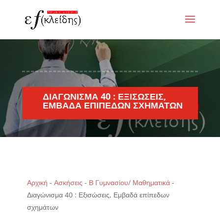
ΔΙΑΓΏΝΙΣΜΑ 40 : ΕΞΙΣΏΣΕΙΣ,
ΕΜΒΑΔΆ ΕΠΊΠΕΔΩΝ ΣΧΗΜΆΤΩΝ
Αρχική
-
Ασκήσεις
-
Β Γυμνασίου/ Μαθηματικά
-
Διαγώνισμα 40 : Εξισώσεις, Εμβαδά επίπεδων
σχημάτων