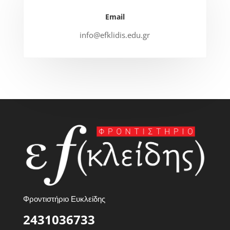
Email
info@efklidis.edu.gr
Φροντιστήριο Ευκλείδης
2431036733