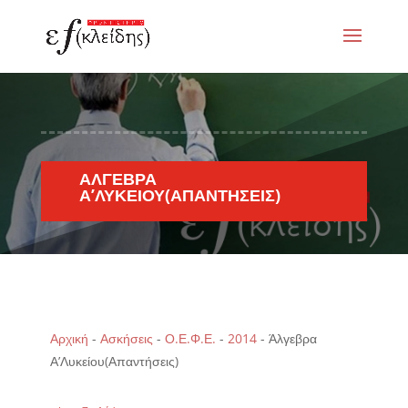
ΆΛΓΕΒΡΑ
Α’ΛΥΚΕΊΟΥ(ΑΠΑΝΤΉΣΕΙΣ)
Αρχική
-
Ασκήσεις
-
Ο.Ε.Φ.Ε.
-
2014
-
Άλγεβρα
Α’Λυκείου(Απαντήσεις)