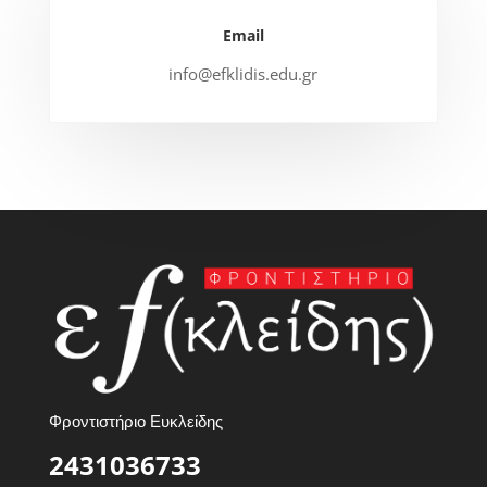
Email
info@efklidis.edu.gr
Φροντιστήριο Ευκλείδης
2431036733