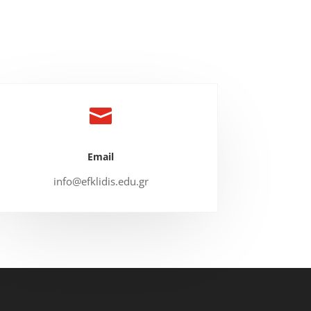

Email
info@efklidis.edu.gr