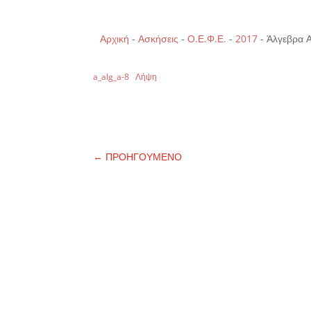
Αρχική
-
Ασκήσεις
-
Ο.Ε.Φ.Ε.
-
2017
-
Άλγεβρα Α
a_alg_a-8
Λήψη
←
ΠΡΟΗΓΟΥΜΕΝΟ