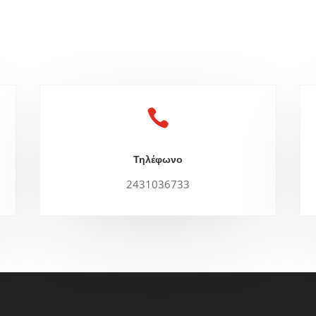

Τηλέφωνο
2431036733