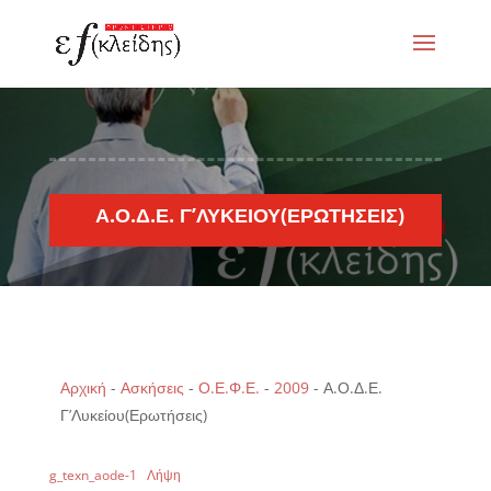
Α.Ο.Δ.Ε. Γ’ΛΥΚΕΊΟΥ(ΕΡΩΤΉΣΕΙΣ)
Αρχική
-
Ασκήσεις
-
Ο.Ε.Φ.Ε.
-
2009
-
Α.Ο.Δ.Ε.
Γ’Λυκείου(Ερωτήσεις)
g_texn_aode-1
Λήψη