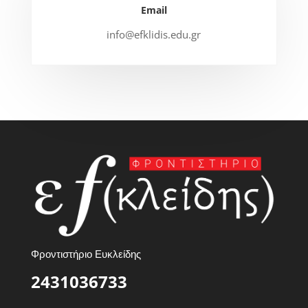
Email
info@efklidis.edu.gr
Φροντιστήριο Ευκλείδης
2431036733