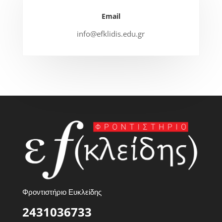
Email
info@efklidis.edu.gr
Φροντιστήριο Ευκλείδης
2431036733