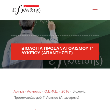
ΒΙΟΛΟΓΊΑ ΠΡΟΣΑΝΑΤΟΛΙΣΜΟΎ Γ’
ΛΥΚΕΊΟΥ (ΑΠΑΝΤΉΣΕΙΣ)
Αρχική
-
Ασκήσεις
-
Ο.Ε.Φ.Ε.
-
2016
-
Βιολογία
Προσανατολισμού Γ’ Λυκείου (Απαντήσεις)