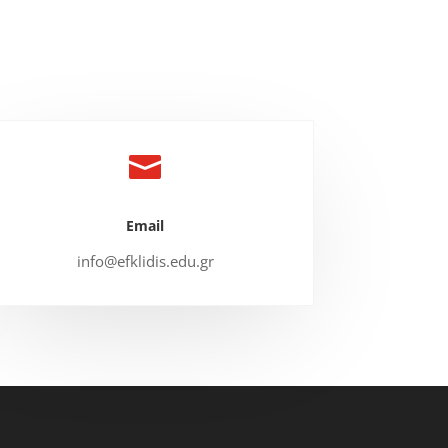

Email
info@efklidis.edu.gr