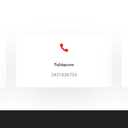

Τηλέφωνο
2431036733