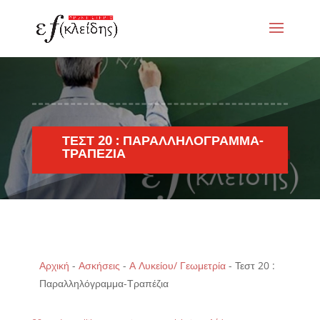
ΤΕΣΤ 20 : ΠΑΡΑΛΛΗΛΌΓΡΑΜΜΑ-
ΤΡΑΠΈΖΙΑ
Αρχική
-
Ασκήσεις
-
Α Λυκείου/ Γεωμετρία
-
Τεστ 20 :
Παραλληλόγραμμα-Τραπέζια