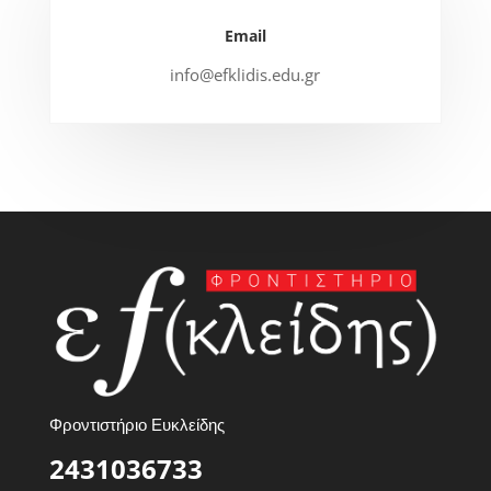
Email
info@efklidis.edu.gr
Φροντιστήριο Ευκλείδης
2431036733