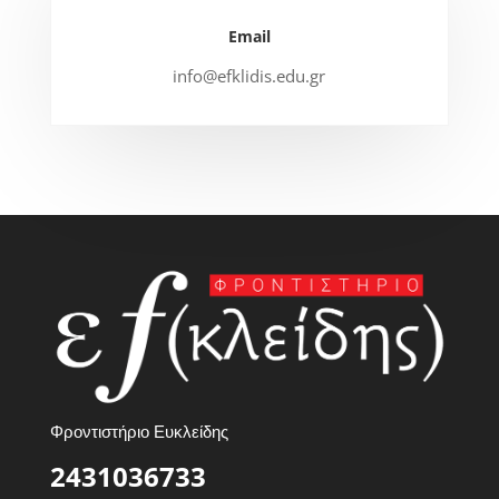
Email
info@efklidis.edu.gr
Φροντιστήριο Ευκλείδης
2431036733