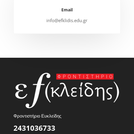
Email
info@efklidis.edu.gr
Φροντιστήριο Ευκλείδης
2431036733