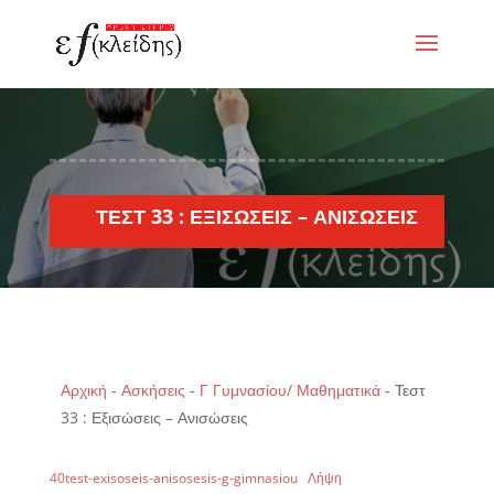
ΤΕΣΤ 33 : ΕΞΙΣΏΣΕΙΣ – ΑΝΙΣΏΣΕΙΣ
Αρχική
-
Ασκήσεις
-
Γ Γυμνασίου/ Μαθηματικά
-
Τεστ
33 : Εξισώσεις – Ανισώσεις
40test-exisoseis-anisosesis-g-gimnasiou
Λήψη