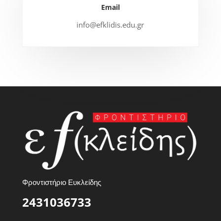
Email
info@efklidis.edu.gr
Φροντιστήριο Ευκλείδης
2431036733