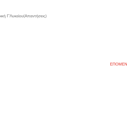
κή Γ’Λυκείου(Απαντήσεις)
ΕΠΟΜΕ