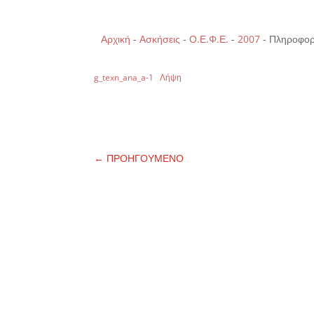
Αρχική
-
Ασκήσεις
-
Ο.Ε.Φ.Ε.
-
2007
-
Πληροφορι
g_texn_ana_a-1
Λήψη
←
ΠΡΟΗΓΟΥΜΕΝΟ