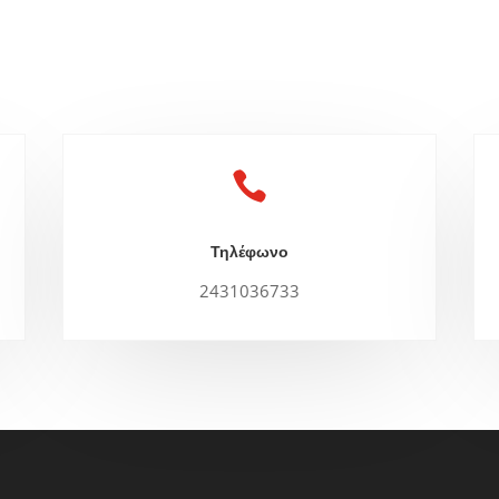

Τηλέφωνο
2431036733