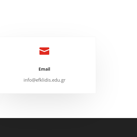

Email
info@efklidis.edu.gr