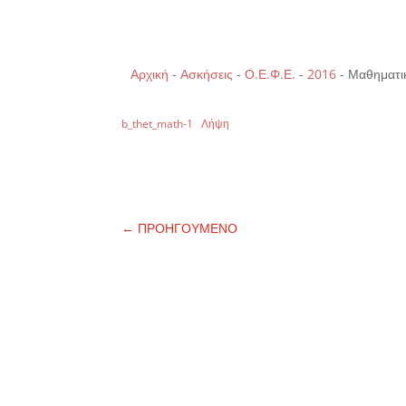
Αρχική
-
Ασκήσεις
-
Ο.Ε.Φ.Ε.
-
2016
-
Μαθηματικ
b_thet_math-1
Λήψη
←
ΠΡΟΗΓΟΥΜΕΝΟ