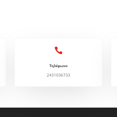

Τηλέφωνο
2431036733