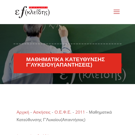
ΜΑΘΗΜΑΤΙΚΆ ΚΑΤΕΎΘΥΝΣΗΣ
Γ’ΛΥΚΕΊΟΥ(ΑΠΑΝΤΉΣΕΙΣ)
Αρχική
-
Ασκήσεις
-
Ο.Ε.Φ.Ε.
-
2011
-
Μαθηματικά
Κατεύθυνσης Γ’Λυκείου(Απαντήσεις)