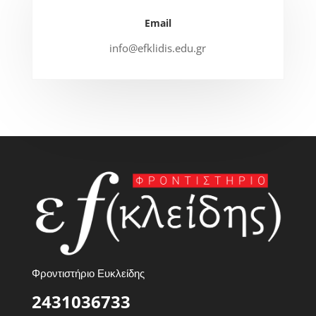
Email
info@efklidis.edu.gr
Φροντιστήριο Ευκλείδης
2431036733