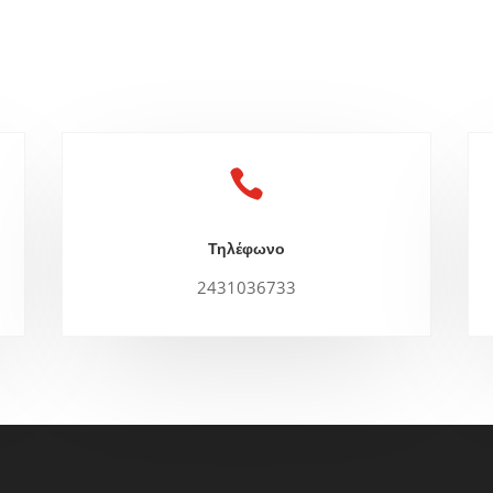

Τηλέφωνο
2431036733