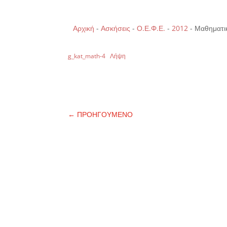
Αρχική
-
Ασκήσεις
-
Ο.Ε.Φ.Ε.
-
2012
-
Μαθηματικ
g_kat_math-4
Λήψη
←
ΠΡΟΗΓΟΥΜΕΝΟ