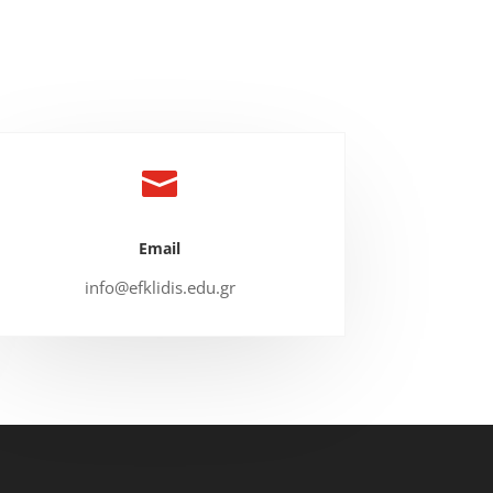

Email
info@efklidis.edu.gr