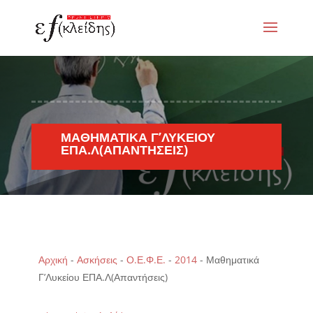
ΜΑΘΗΜΑΤΙΚΆ Γ’ΛΥΚΕΊΟΥ
ΕΠΑ.Λ(ΑΠΑΝΤΉΣΕΙΣ)
Αρχική
-
Ασκήσεις
-
Ο.Ε.Φ.Ε.
-
2014
-
Μαθηματικά
Γ’Λυκείου ΕΠΑ.Λ(Απαντήσεις)