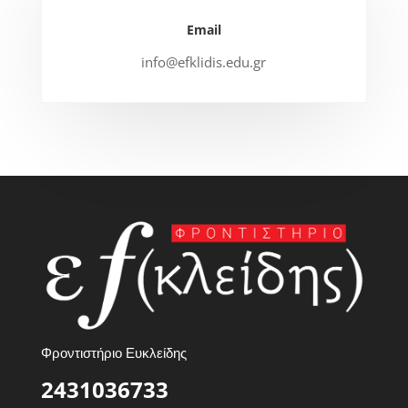
Email
info@efklidis.edu.gr
Φροντιστήριο Ευκλείδης
2431036733