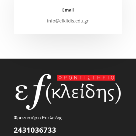
Email
info@efklidis.edu.gr
Φροντιστήριο Ευκλείδης
2431036733