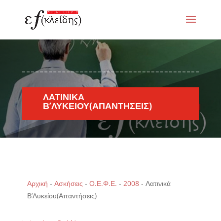
ΛΑΤΙΝΙΚΆ
Β’ΛΥΚΕΊΟΥ(ΑΠΑΝΤΉΣΕΙΣ)
Αρχική
-
Ασκήσεις
-
Ο.Ε.Φ.Ε.
-
2008
-
Λατινικά
Β’Λυκείου(Απαντήσεις)