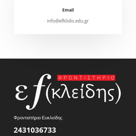
Email
info@efklidis.edu.gr
Φροντιστήριο Ευκλείδης
2431036733