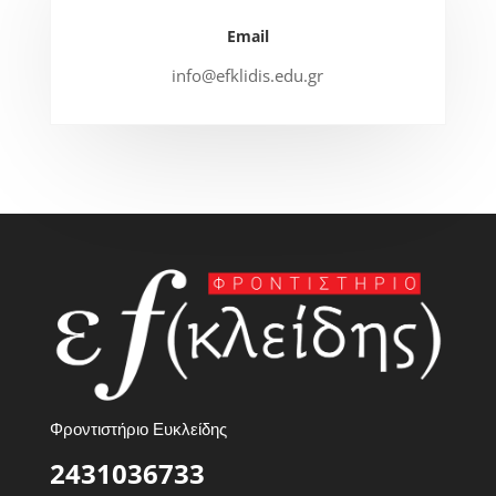
Email
info@efklidis.edu.gr
Φροντιστήριο Ευκλείδης
2431036733