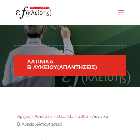
ΛΑΤΙΝΙΚΆ
Β΄ΛΥΚΕΊΟΥ(ΑΠΑΝΤΉΣΕΙΣ)
Αρχική
-
Ασκήσεις
-
Ο.Ε.Φ.Ε.
-
2005
-
Λατινικά
Β΄Λυκείου(Απαντήσεις)