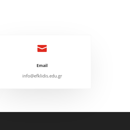

Email
info@efklidis.edu.gr