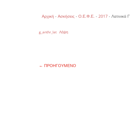
Αρχική
-
Ασκήσεις
-
Ο.Ε.Φ.Ε.
-
2017
-
Λατινικά Γ
g_anthr_lat
Λήψη
←
ΠΡΟΗΓΟΥΜΕΝΟ