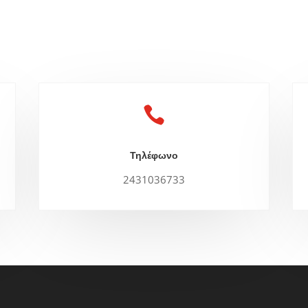

Τηλέφωνο
2431036733