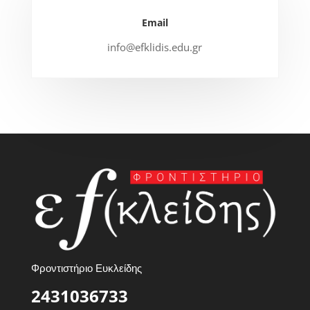
Email
info@efklidis.edu.gr
Φροντιστήριο Ευκλείδης
2431036733