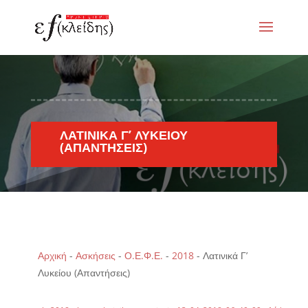
ΛΑΤΙΝΙΚΆ Γ’ ΛΥΚΕΊΟΥ
(ΑΠΑΝΤΉΣΕΙΣ)
Αρχική
-
Ασκήσεις
-
Ο.Ε.Φ.Ε.
-
2018
-
Λατινικά Γ’
Λυκείου (Απαντήσεις)