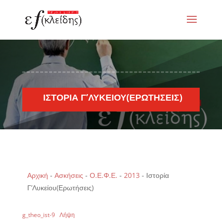
ΙΣΤΟΡΊΑ Γ’ΛΥΚΕΊΟΥ(ΕΡΩΤΉΣΕΙΣ)
Αρχική
-
Ασκήσεις
-
Ο.Ε.Φ.Ε.
-
2013
-
Ιστορία
Γ’Λυκείου(Ερωτήσεις)
g_theo_ist-9
Λήψη