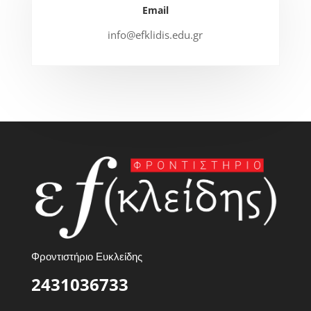
Email
info@efklidis.edu.gr
Φροντιστήριο Ευκλείδης
2431036733