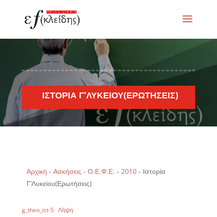
ΙΣΤΟΡΊΑ Γ’ΛΥΚΕΊΟΥ(ΕΡΩΤΉΣΕΙΣ)
Αρχική
-
Ασκήσεις
-
Ο.Ε.Φ.Ε.
-
2010
-
Ιστορία
Γ’Λυκείου(Ερωτήσεις)
g_theo_ist-5
Λήψη