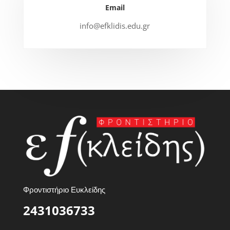
Email
info@efklidis.edu.gr
Φροντιστήριο Ευκλείδης
2431036733