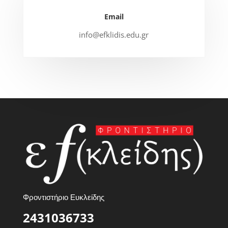
Email
info@efklidis.edu.gr
Φροντιστήριο Ευκλείδης
2431036733