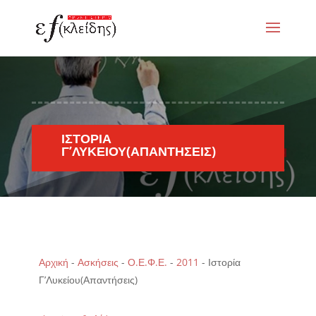
ΙΣΤΟΡΊΑ
Γ’ΛΥΚΕΊΟΥ(ΑΠΑΝΤΉΣΕΙΣ)
Αρχική
-
Ασκήσεις
-
Ο.Ε.Φ.Ε.
-
2011
-
Ιστορία
Γ’Λυκείου(Απαντήσεις)