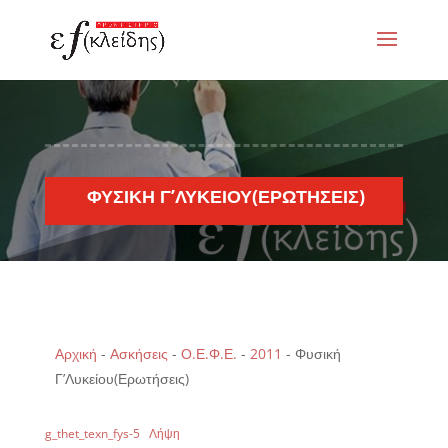
ΦΥΣΙΚΉ Γ’ΛΥΚΕΊΟΥ(ΕΡΩΤΉΣΕΙΣ)
Αρχική
-
Ασκήσεις
-
Ο.Ε.Φ.Ε.
-
2011
-
Φυσική
Γ’Λυκείου(Ερωτήσεις)
g_thet_texn_fys-5
Λήψη