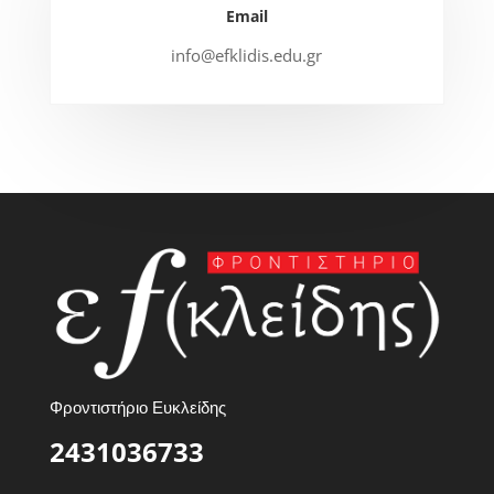
Email
info@efklidis.edu.gr
Φροντιστήριο Ευκλείδης
2431036733