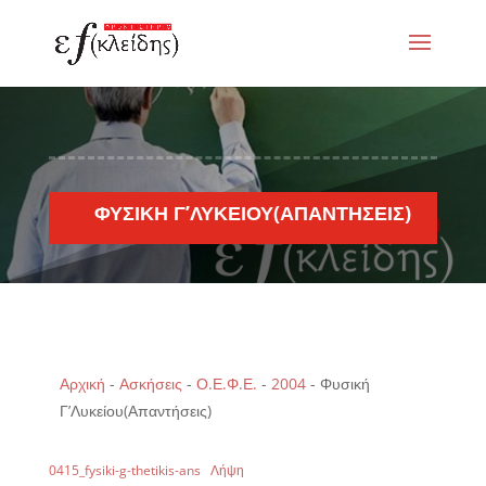
ΦΥΣΙΚΉ Γ’ΛΥΚΕΊΟΥ(ΑΠΑΝΤΉΣΕΙΣ)
Αρχική
-
Ασκήσεις
-
Ο.Ε.Φ.Ε.
-
2004
-
Φυσική
Γ’Λυκείου(Απαντήσεις)
0415_fysiki-g-thetikis-ans
Λήψη