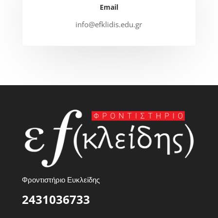
Email
info@efklidis.edu.gr
Φροντιστήριο Ευκλείδης
2431036733