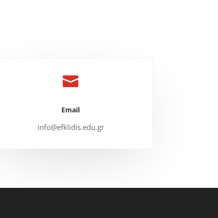

Email
info@efklidis.edu.gr