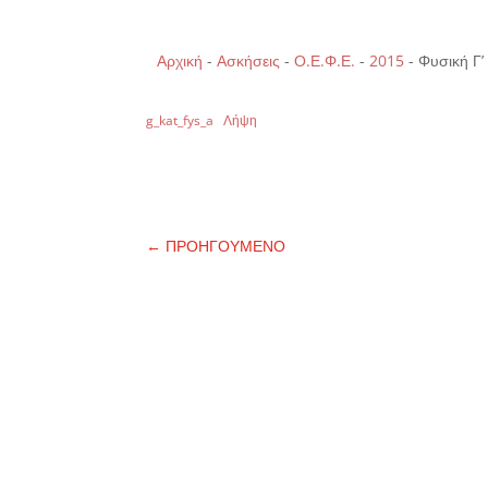
Αρχική
-
Ασκήσεις
-
Ο.Ε.Φ.Ε.
-
2015
-
Φυσική Γ’
g_kat_fys_a
Λήψη
←
ΠΡΟΗΓΟΥΜΕΝΟ