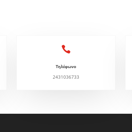

Τηλέφωνο
2431036733