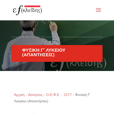
ΦΥΣΙΚΉ Γ’ ΛΥΚΕΊΟΥ
(ΑΠΑΝΤΉΣΕΙΣ)
Αρχική
-
Ασκήσεις
-
Ο.Ε.Φ.Ε.
-
2017
-
Φυσική Γ’
Λυκείου (Απαντήσεις)