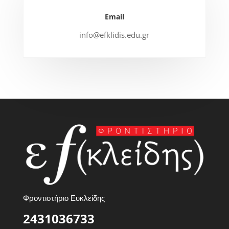
Email
info@efklidis.edu.gr
Φροντιστήριο Ευκλείδης
2431036733