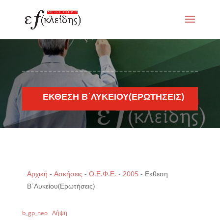
ΕΚΘΕΣΗ Β΄ΛΥΚΕΊΟΥ(ΕΡΩΤΉΣΕΙΣ)
Αρχική
-
Ασκήσεις
-
Ο.Ε.Φ.Ε.
-
2005
-
Εκθεση
Β΄Λυκείου(Ερωτήσεις)
b_gp_neo
Λήψη