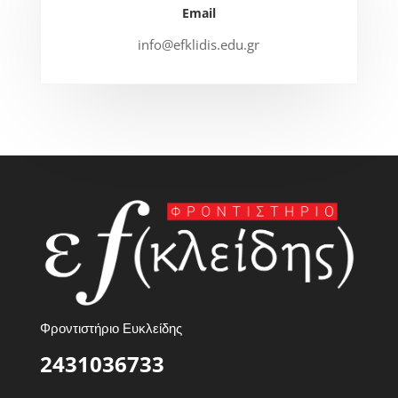
Email
info@efklidis.edu.gr
Φροντιστήριο Ευκλείδης
2431036733