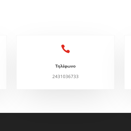

Τηλέφωνο
2431036733