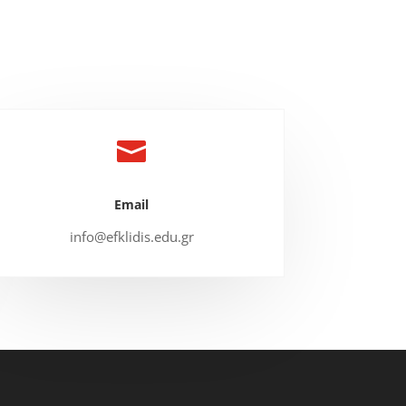

Email
info@efklidis.edu.gr