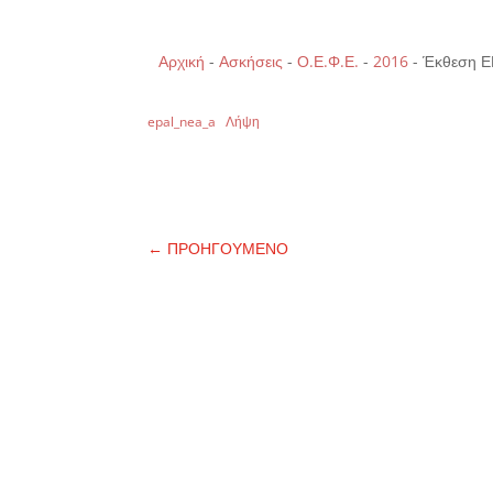
Αρχική
-
Ασκήσεις
-
Ο.Ε.Φ.Ε.
-
2016
-
Έκθεση ΕΠ
epal_nea_a
Λήψη
←
ΠΡΟΗΓΟΥΜΕΝΟ