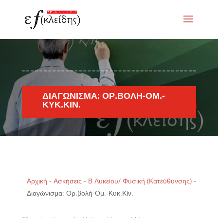
ΔΙΑΓΏΝΙΣΜΑ: ΟΡ.ΒΟΛΉ-ΟΜ.-
ΚΥΚ.ΚΊΝ.
Αρχική
-
Ασκήσεις
-
Β Λυκείου/ Φυσική (Κατεύθυνσης)
-
Διαγώνισμα: Ορ.βολή-Ομ.-Κυκ.Κίν.