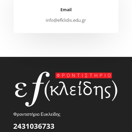
Email
info@efklidis.edu.gr
Φροντιστήριο Ευκλείδης
2431036733