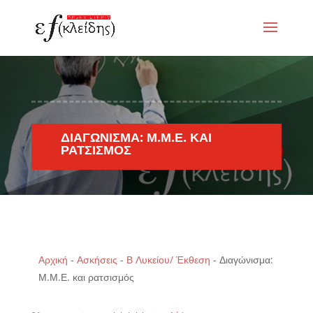
ΔΙΑΓΏΝΙΣΜΑ: Μ.Μ.Ε. ΚΑΙ
ΡΑΤΣΙΣΜΌΣ
Αρχική
-
Ασκήσεις
-
Β Λυκείου/ Έκθεση
-
Διαγώνισμα:
Μ.Μ.Ε. και ρατσισμός