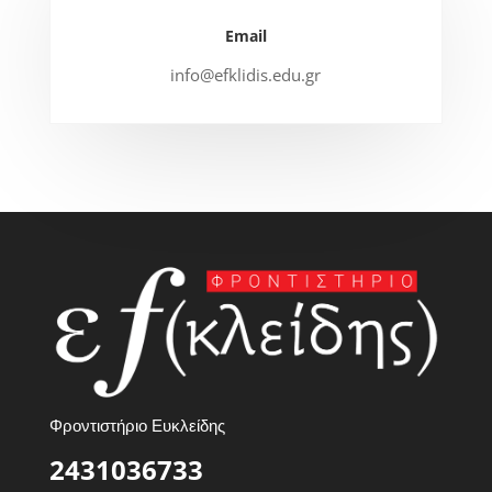
Email
info@efklidis.edu.gr
Φροντιστήριο Ευκλείδης
2431036733