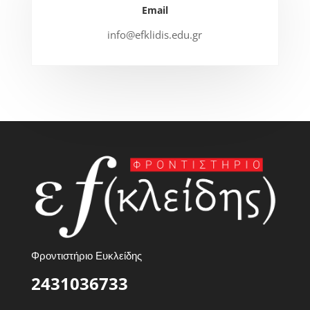
Email
info@efklidis.edu.gr
Φροντιστήριο Ευκλείδης
2431036733