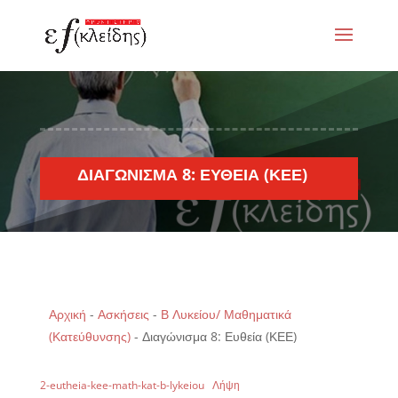
ΔΙΑΓΏΝΙΣΜΑ 8: ΕΥΘΕΊΑ (ΚΕΕ)
Αρχική
-
Ασκήσεις
-
Β Λυκείου/ Μαθηματικά
(Κατεύθυνσης)
-
Διαγώνισμα 8: Ευθεία (ΚΕΕ)
2-eutheia-kee-math-kat-b-lykeiou
Λήψη